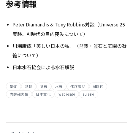
参考情報
Peter Diamandis & Tony Robbins対談（Universe 25
実験、AI時代の目的喪失について）
川端康成「美しい日本の私」（盆栽・盆石と庭園の凝
縮について）
日本水石協会による水石解説
景道
盆栽
盆石
水石
侘び寂び
AI時代
内的確実性
日本文化
wabi-sabi
suiseki