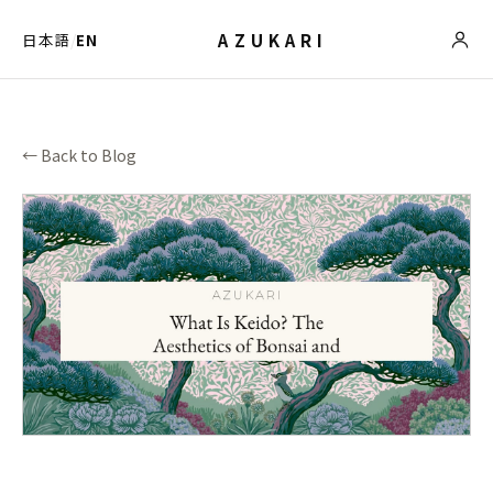
AZUKARI
日本語
/
EN
← Back to Blog