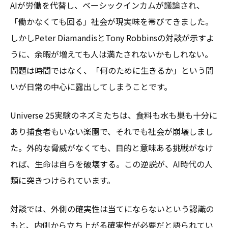
AIが労働を代替し、ベーシックインカムが議論され、
「働かなくても回る」社会が現実味を帯びてきました。
しかしPeter DiamandisとTony Robbinsの対談が示すよ
うに、余暇が増えても人は満たされないかもしれない。
問題は時間ではなく、「何のために生きるか」という問
いが日常の中心に露出してしまうことです。
Universe 25実験のネズミたちは、食料も水も巣も十分に
あり捕食者もいない楽園で、それでも社会が崩壊しまし
た。外的な脅威がなくても、目的と意味ある挑戦がなけ
れば、生命は自らを破壊する。この逆説が、AI時代の人
類に突きつけられています。
対談では、外側の確実性は当てにならないという認識の
もと、内側から立ち上がる確実性が必要だと語られてい