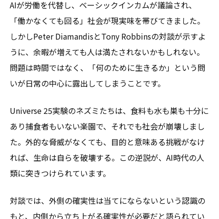
AIが労働を代替し、ベーシックインカムが議論され、
「働かなくても回る」社会が現実味を帯びてきました。
しかしPeter DiamandisとTony Robbinsの対談が示すよ
うに、余暇が増えても人は満たされないかもしれない。
問題は時間ではなく、「何のために生きるか」という問
いが日常の中心に露出してしまうことです。
Universe 25実験のネズミたちは、食料も水も巣も十分に
あり捕食者もいない楽園で、それでも社会が崩壊しまし
た。外的な脅威がなくても、目的と意味ある挑戦がなけ
れば、生命は自らを破壊する。この逆説が、AI時代の人
類に突きつけられています。
対談では、外側の確実性は当てにならないという認識の
もと、内側から立ち上がる確実性が必要だと語られてい