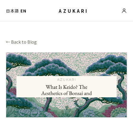
AZUKARI
日本語
/
EN
← Back to Blog