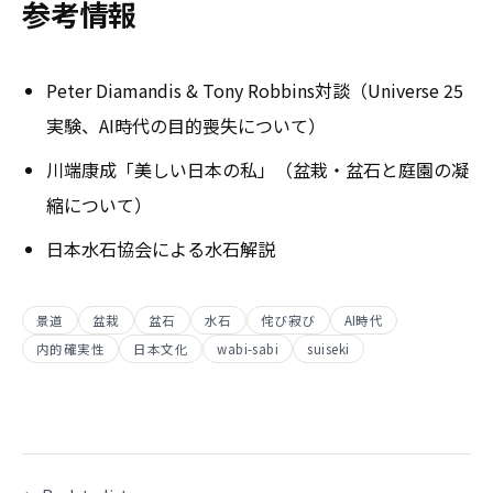
参考情報
Peter Diamandis & Tony Robbins対談（Universe 25
実験、AI時代の目的喪失について）
川端康成「美しい日本の私」（盆栽・盆石と庭園の凝
縮について）
日本水石協会による水石解説
景道
盆栽
盆石
水石
侘び寂び
AI時代
内的確実性
日本文化
wabi-sabi
suiseki