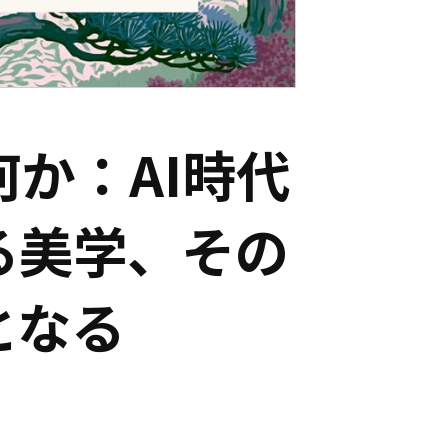
とは何か：AI時代
る美学、その
となる