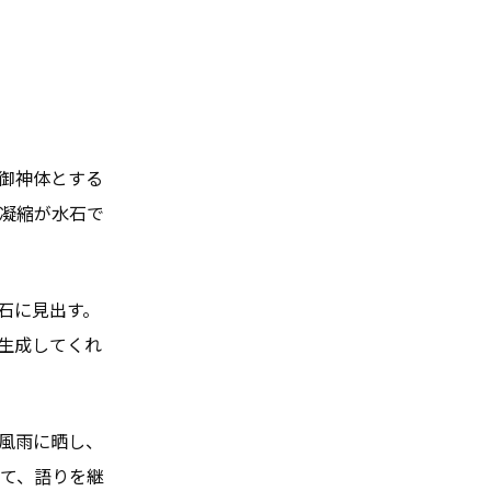
御神体とする
凝縮が水石で
石に見出す。
生成してくれ
風雨に晒し、
て、語りを継