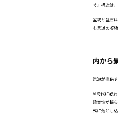
ぐ」構造は、
盆栽と盆石は
も景道の凝縮
内から
景道が提供す
AI時代に必
確実性が揺ら
式に落とし込