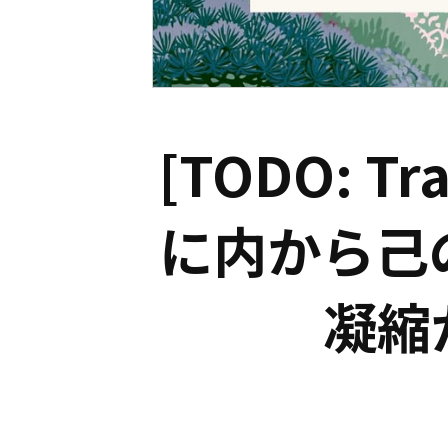
[TODO: T
に内から己
凝縮