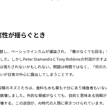
実性が揺らぐとき
代替し、ベーシックインカムが議論され、「働かなくても回る」
た。しかしPeter DiamandisとTony Robbinsの対談が示
は満たされないかもしれない。問題は時間ではなく、「何のた
いが日常の中心に露出してしまうことです。
se 25実験のネズミたちは、食料も水も巣も十分にあり捕食者もい
崩壊しました。外的な脅威がなくても、目的と意味ある挑戦が
壊する。この逆説が、AI時代の人類に突きつけられています。