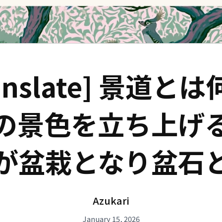
ranslate] 景道
の景色を立ち上げ
が盆栽となり盆石
Azukari
January 15, 2026